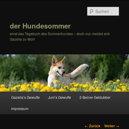
Zum
Inhalt
Such
wechseln
der Hundesommer
einst das Tagebuch des Sommerhundes – doch nun meldet sich
Gazella zu Wort
Hauptmenü
Gazella’s Gewuffe
Juni’s Gewuffe
2-Beiner Geblubber
Impressum
Bilder-
← Zurück
Weiter →