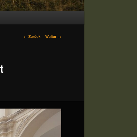
Bilder-
← Zurück
Weiter →
Navigation
t