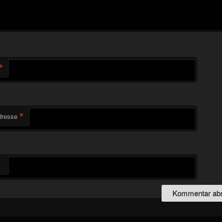
*
*
dresse