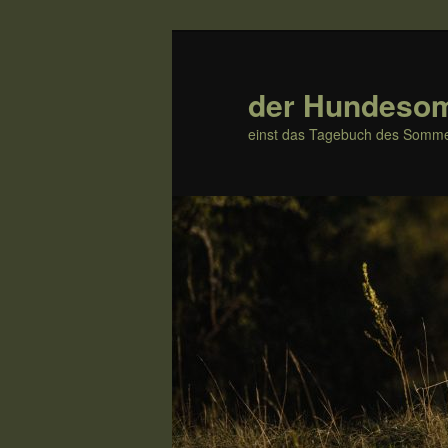
Zum
Inhalt
wechseln
der Hundeso
einst das Tagebuch des Somme