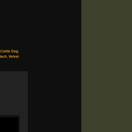
 Cattle Dog
,
lach
,
Velvet