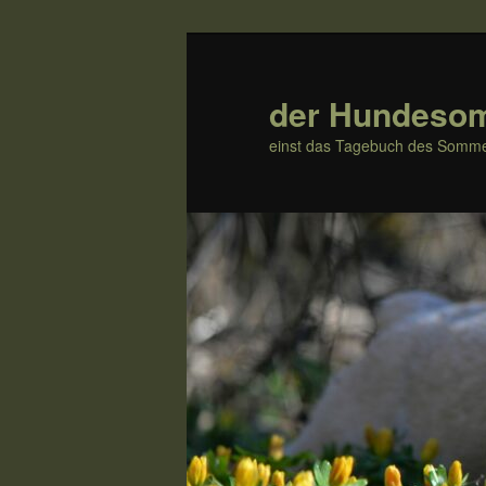
Zum
Inhalt
wechseln
der Hundeso
einst das Tagebuch des Somme