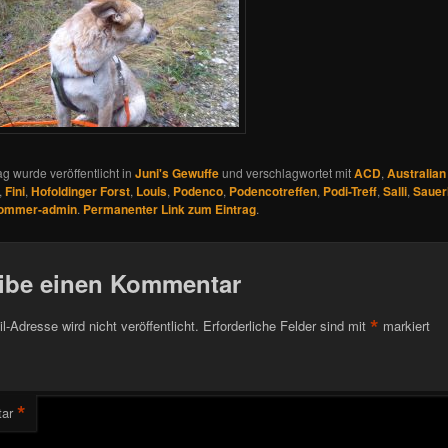
ag wurde veröffentlicht in
Juni's Gewuffe
und verschlagwortet mit
ACD
,
Australian
,
Fini
,
Hofoldinger Forst
,
Louis
,
Podenco
,
Podencotreffen
,
Podi-Treff
,
Salli
,
Sauer
ommer-admin
.
Permanenter Link zum Eintrag
.
ibe einen Kommentar
*
l-Adresse wird nicht veröffentlicht.
Erforderliche Felder sind mit
markiert
*
ar