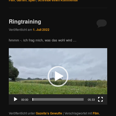
Film
Garten
Spiel
Schreibe einen Kommentar
Ringtraining
Veröffentlicht am
1. Juli 2022
hmmm -. ich frag mich, was das wohl wird …
Video-
Player
00:00
05:33
Veröffentlicht unter
Gazella's Gewuffe
|
Verschlagwortet mit
Film
,