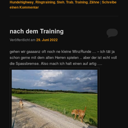
Hundehighway
,
Ringtraining
,
Steh
,
Trab
,
Training
,
Zähne
|
Schreibe
einen Kommentar
nach dem Training
Veröffentlicht am
29. Juni 2022
gehen wir gaaaanz oft noch ne kleine WinzRunde … – ich tät ja
schon gerne mit dem alten Herren spielen .. aber der ist echt voll
die Spassbremse. Also mach ich halt einen auf artig ….