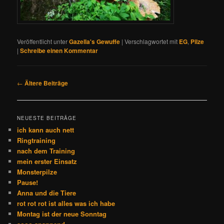
Veröffentlicht unter
Gazella's Gewuffe
|
Verschlagwortet mit
EG
,
Pilze
|
Schreibe einen Kommentar
Beitrags-
←
Ältere Beiträge
Navigation
NEUESTE BEITRÄGE
ich kann auch nett
Ringtraining
nach dem Training
mein erster Einsatz
Monsterpilze
Pause!
Anna und die Tiere
rot rot rot ist alles was ich habe
Montag ist der neue Sonntag