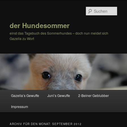
Zum
Zum
Inhalt
sekundären
Such
wechseln
Inhalt
wechseln
der Hundesommer
einst das Tagebuch des Sommerhundes – doch nun meldet sich
Gazella zu Wort
Hauptmenü
Gazella’s Gewuffe
Juni’s Gewuffe
2-Beiner Geblubber
Impressum
ARCHIV FÜR DEN MONAT:
SEPTEMBER 2012