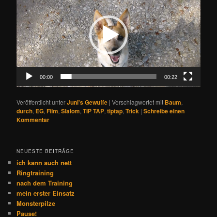
00:00
00:22
Veröffentlicht unter
Juni's Gewuffe
|
Verschlagwortet mit
Baum
,
durch
,
EG
,
Film
,
Slalom
,
TIP TAP
,
tiptap
,
Trick
|
Schreibe einen
Kommentar
NEUESTE BEITRÄGE
ich kann auch nett
Ringtraining
nach dem Training
mein erster Einsatz
Monsterpilze
Pause!