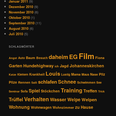
Januar 2011
(9)
Dezember 2010
(9)
November 2010
(6)
Oktober 2010
(1)
September 2010
(11)
August 2010
(6)
Juli 2010
(5)
SCHLAGWÖRTER
Film
EG
daheim
Baum
Fiona
Auto
Besuch
Angst
Hundehighway
Garten
Johanneskirchen
Jagd
ich
Louis
Pilz
Krankheit
Mama
Nase
Klettern
Lustig
Maus
Katze
Schnee
schlafen
Pilze
Rennen
Schwimmen
See
Salli
Training
Spiel
Treffen
Stöckchen
Sofa
Seminar
Trick
Verhalten
Trüffel
Wasser
Welpe
Welpen
Wohnung
zu Hause
Wohnwagen
Wohnzimmer