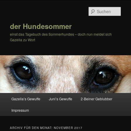
Zum
Zum
Inhalt
sekundären
Such
wechseln
Inhalt
wechseln
der Hundesommer
einst das Tagebuch des Sommerhundes – doch nun meldet sich
Gazella zu Wort
Hauptmenü
Gazella’s Gewuffe
Juni’s Gewuffe
2-Beiner Geblubber
Impressum
ARCHIV FÜR DEN MONAT:
NOVEMBER 2017