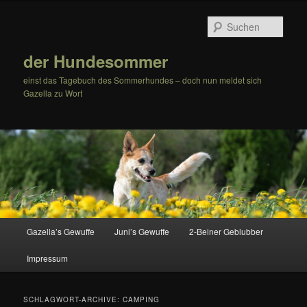
Zum
Zum
Inhalt
sekundären
Such
wechseln
Inhalt
wechseln
der Hundesommer
einst das Tagebuch des Sommerhundes – doch nun meldet sich
Gazella zu Wort
Hauptmenü
Gazella’s Gewuffe
Juni’s Gewuffe
2-Beiner Geblubber
Impressum
SCHLAGWORT-ARCHIVE:
CAMPING