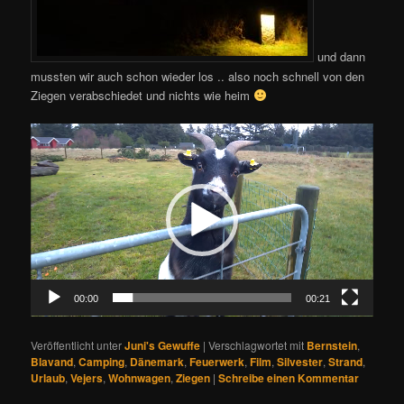
und dann
mussten wir auch schon wieder los .. also noch schnell von den
Ziegen verabschiedet und nichts wie heim
Video-
Player
00:00
00:21
Veröffentlicht unter
Juni's Gewuffe
|
Verschlagwortet mit
Bernstein
,
Blavand
,
Camping
,
Dänemark
,
Feuerwerk
,
Film
,
Silvester
,
Strand
,
Urlaub
,
Vejers
,
Wohnwagen
,
Ziegen
|
Schreibe einen Kommentar