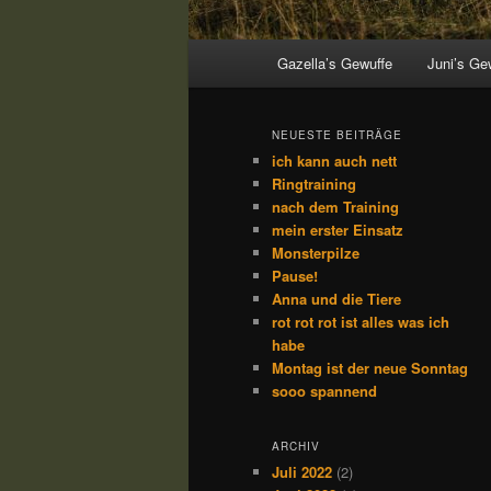
Hauptmenü
Gazella’s Gewuffe
Juni’s Ge
NEUESTE BEITRÄGE
ich kann auch nett
Ringtraining
nach dem Training
mein erster Einsatz
Monsterpilze
Pause!
Anna und die Tiere
rot rot rot ist alles was ich
habe
Montag ist der neue Sonntag
sooo spannend
ARCHIV
Juli 2022
(2)