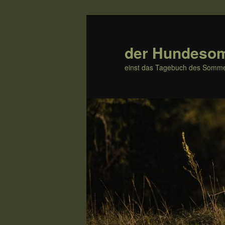
Zum
Zum
Inhalt
sekundären
wechseln
Inhalt
der Hundeso
wechseln
einst das Tagebuch des Somme