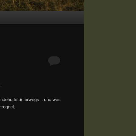
!
dehütte unterwegs .. und was
eregnet,