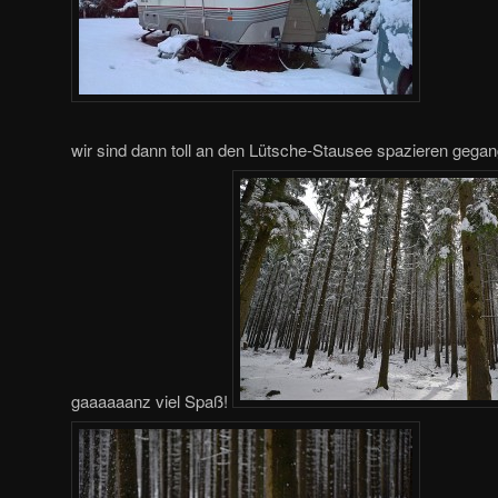
wir sind dann toll an den Lütsche-Stausee spazieren gega
gaaaaaanz viel Spaß!