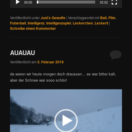
00:00
02:02
Veröffentlicht unter
Juni's Gewuffe
|
Verschlagwortet mit
Ball
,
Film
,
Futterball
,
Intelligenz
,
Intelligenzspiel
,
Leckerchen
,
Leckerli
|
Schreibe einen Kommentar
AUAUAU
Veröffentlicht am
5. Februar 2019
da waren wir heute morgen doch draussen .. es war bitter kalt,
aber der Schnee war sooo schön!
Video-
Player