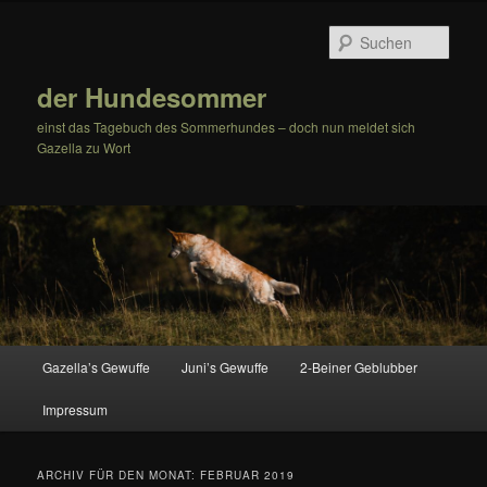
Zum
Zum
Inhalt
sekundären
Such
wechseln
Inhalt
wechseln
der Hundesommer
einst das Tagebuch des Sommerhundes – doch nun meldet sich
Gazella zu Wort
Hauptmenü
Gazella’s Gewuffe
Juni’s Gewuffe
2-Beiner Geblubber
Impressum
ARCHIV FÜR DEN MONAT:
FEBRUAR 2019