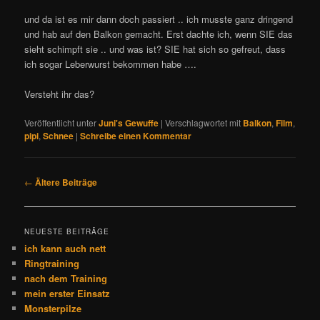
und da ist es mir dann doch passiert .. ich musste ganz dringend
und hab auf den Balkon gemacht. Erst dachte ich, wenn SIE das
sieht schimpft sie .. und was ist? SIE hat sich so gefreut, dass
ich sogar Leberwurst bekommen habe ….
Versteht ihr das?
Veröffentlicht unter
Juni's Gewuffe
|
Verschlagwortet mit
Balkon
,
Film
,
pipi
,
Schnee
|
Schreibe einen Kommentar
Beitrags-
←
Ältere Beiträge
Navigation
NEUESTE BEITRÄGE
ich kann auch nett
Ringtraining
nach dem Training
mein erster Einsatz
Monsterpilze