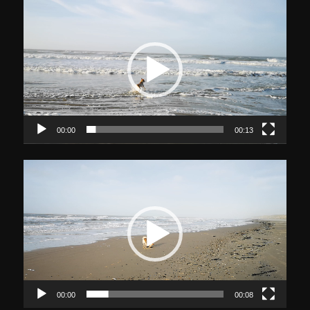
Video-
Player
00:00
00:13
Video-
Player
00:00
00:08