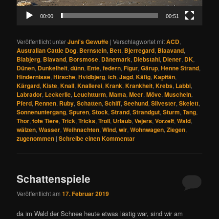
00:00
00:51
Veröffentlicht unter
Juni's Gewuffe
|
Verschlagwortet mit
ACD
,
Australian Cattle Dog
,
Bernstein
,
Bett
,
Bjerregard
,
Blaavand
,
Blabjerg
,
Blavand
,
Borsmose
,
Dänemark
,
Diebstahl
,
Diener
,
DK
,
Dünen
,
Dunkelheit
,
dünn
,
Ente
,
federn
,
Figur
,
Gärup
,
Henne Strand
,
Hindernisse
,
Hirsche
,
Hvidbjerg
,
ich
,
Jagd
,
Käfig
,
Kapitän
,
Kärgard
,
Kiste
,
Knall
,
Knallerei
,
Krank
,
Krankheit
,
Krebs
,
Labbi
,
Labrador
,
Leckerlie
,
Leuchtturm
,
Mama
,
Meer
,
Möve
,
Muscheln
,
Pferd
,
Rennen
,
Ruby
,
Schatten
,
Schiff
,
Seehund
,
Silvester
,
Skelett
,
Sonnenuntergang
,
Spuren
,
Stock
,
Strand
,
Strandgut
,
Sturm
,
Tang
,
Thor
,
tote Tiere
,
Trick
,
Tricks
,
Troll
,
Urlaub
,
Vejers
,
Vorzelt
,
Wald
,
wälzen
,
Wasser
,
Weihnachten
,
Wind
,
wir
,
Wohnwagen
,
Ziegen
,
zugenommen
|
Schreibe einen Kommentar
Schattenspiele
Veröffentlicht am
17. Februar 2019
da im Wald der Schnee heute etwas lästig war, sind wir am