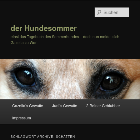
Zum
Zum
Inhalt
sekundären
Such
wechseln
Inhalt
wechseln
der Hundesommer
einst das Tagebuch des Sommerhundes – doch nun meldet sich
Gazella zu Wort
Hauptmenü
Gazella’s Gewuffe
Juni’s Gewuffe
2-Beiner Geblubber
Impressum
SCHLAGWORT-ARCHIVE:
SCHATTEN