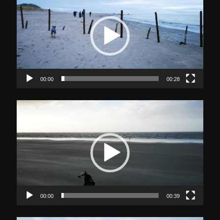
00:00
00:28
Video-
Player
00:00
00:39