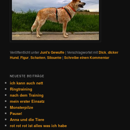
Veröffentlicht unter
Juni's Gewuffe
|
Verschlagwortet mit
Dick
,
dicker
Hund
,
Figur
,
Schatten
,
Silouette
|
Schreibe einen Kommentar
NEUESTE BEITRÄGE
ich kann auch nett
Ringtraining
nach dem Training
mein erster Einsatz
Monsterpilze
Pause!
Anna und die Tiere
rot rot rot ist alles was ich habe