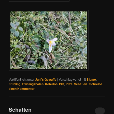
Veröffentlicht unter
Juni's Gewuffe
|
Verschlagwortet mit
Blume
,
Frühling
,
Frühlingsboten
,
Keferloh
,
Pilz
,
Pilze
,
Schatten
|
Schreibe
einen Kommentar
Schatten