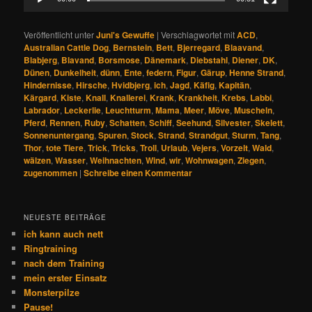
Veröffentlicht unter
Juni's Gewuffe
|
Verschlagwortet mit
ACD
,
Australian Cattle Dog
,
Bernstein
,
Bett
,
Bjerregard
,
Blaavand
,
Blabjerg
,
Blavand
,
Borsmose
,
Dänemark
,
Diebstahl
,
Diener
,
DK
,
Dünen
,
Dunkelheit
,
dünn
,
Ente
,
federn
,
Figur
,
Gärup
,
Henne Strand
,
Hindernisse
,
Hirsche
,
Hvidbjerg
,
ich
,
Jagd
,
Käfig
,
Kapitän
,
Kärgard
,
Kiste
,
Knall
,
Knallerei
,
Krank
,
Krankheit
,
Krebs
,
Labbi
,
Labrador
,
Leckerlie
,
Leuchtturm
,
Mama
,
Meer
,
Möve
,
Muscheln
,
Pferd
,
Rennen
,
Ruby
,
Schatten
,
Schiff
,
Seehund
,
Silvester
,
Skelett
,
Sonnenuntergang
,
Spuren
,
Stock
,
Strand
,
Strandgut
,
Sturm
,
Tang
,
Thor
,
tote Tiere
,
Trick
,
Tricks
,
Troll
,
Urlaub
,
Vejers
,
Vorzelt
,
Wald
,
wälzen
,
Wasser
,
Weihnachten
,
Wind
,
wir
,
Wohnwagen
,
Ziegen
,
zugenommen
|
Schreibe einen Kommentar
NEUESTE BEITRÄGE
ich kann auch nett
Ringtraining
nach dem Training
mein erster Einsatz
Monsterpilze
Pause!