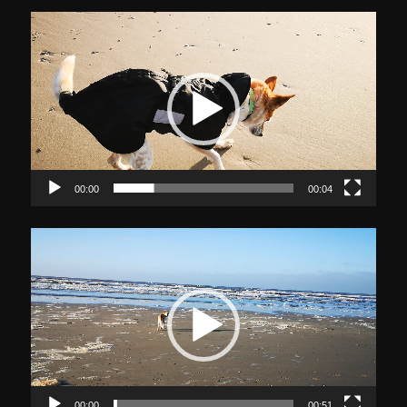
Video-
Player
00:00
00:04
Video-
Player
00:00
00:51