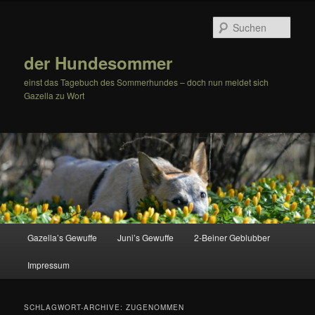
Zum
Zum
Inhalt
sekundären
Such
wechseln
Inhalt
wechseln
der Hundesommer
einst das Tagebuch des Sommerhundes – doch nun meldet sich
Gazella zu Wort
Hauptmenü
Gazella’s Gewuffe
Juni’s Gewuffe
2-Beiner Geblubber
Impressum
SCHLAGWORT-ARCHIVE:
ZUGENOMMEN