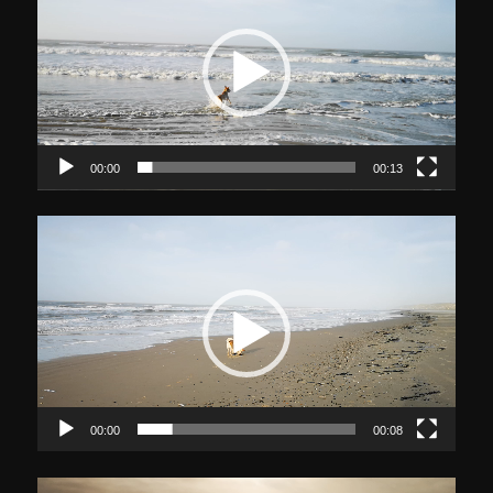
00:00
00:13
Video-
Player
00:00
00:08
Video-