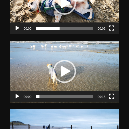
00:00
00:02
Video-
Player
00:00
00:15
Video-
Player