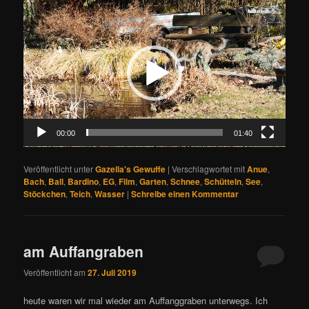
Video-
Player
00:00
01:40
Veröffentlicht unter
Gazella's Gewuffe
|
Verschlagwortet mit
Anue
,
Bach
,
Ball
,
Bardino
,
EG
,
Film
,
Garten
,
Schnee
,
Schütteln
,
See
,
Stöckchen
,
Teich
,
Wasser
|
Schreibe einen Kommentar
am Auffangraben
Veröffentlicht am
27. Juli 2019
heute waren wir mal wieder am Auffanggraben unterwegs. Ich