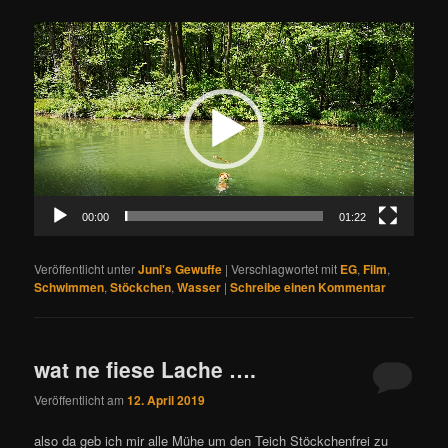
Video-
Player
00:00
01:22
Veröffentlicht unter
Juni's Gewuffe
|
Verschlagwortet mit
EG
,
Film
,
Schwimmen
,
Stöckchen
,
Wasser
|
Schreibe einen Kommentar
wat ne fiese Lache ….
Veröffentlicht am
12. April 2019
also da geb ich mir alle Mühe um den Teich Stöckchenfrei zu