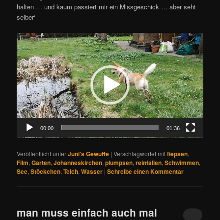
halten … und kaum passiert mir ein Missgeschick … aber seht
selber‘
Video-
Player
00:00
01:36
Veröffentlicht unter
Juni's Gewuffe
|
Verschlagwortet mit
fiepsen
,
Film
,
Garten
,
Johanneskirchen
,
plumpsen
,
reinfallen
,
Schwimmen
,
See
,
Stöckchen
,
Teich
,
Wasser
|
Schreibe einen Kommentar
man muss einfach auch mal