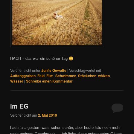
HACH – das war ein schöner Tag
Veröffentlicht unter
Juni's Gewuffe
|
Verschlagwortet mit
Auffanggraben
,
Feld
,
Film
,
Schwimmen
,
Stöckchen
,
wälzen
,
Wasser
|
Schreibe einen Kommentar
im EG
Veröffentlicht am
2. Mai 2019
hach ja .. gestern wars schon schön, aber heute ists noch mehr
nach meinem Geschmack … ich liebe diese entspannten Gänge