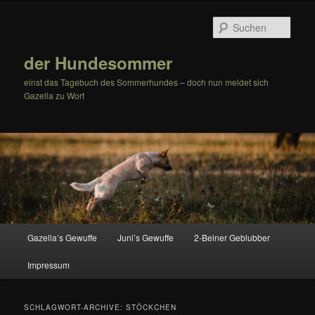
Zum
Zum
Inhalt
sekundären
Such
wechseln
Inhalt
wechseln
der Hundesommer
einst das Tagebuch des Sommerhundes – doch nun meldet sich
Gazella zu Wort
Hauptmenü
Gazella’s Gewuffe
Juni’s Gewuffe
2-Beiner Geblubber
Impressum
SCHLAGWORT-ARCHIVE:
STÖCKCHEN