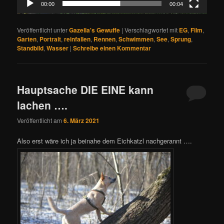
00:00
00:04
Veröffentlicht unter
Gazella's Gewuffe
|
Verschlagwortet mit
EG
,
Film
,
Garten
,
Portrait
,
reinfallen
,
Rennen
,
Schwimmen
,
See
,
Sprung
,
Standbild
,
Wasser
|
Schreibe einen Kommentar
Hauptsache DIE EINE kann
lachen ….
Veröffentlicht am
6. März 2021
Also erst wäre ich ja beinahe dem Eichkatzl nachgerannt ….