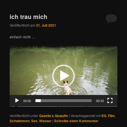
ich trau mich
Veröffentlicht am
31. Juli 2021
einfach nicht …
Video-
Player
00:00
00:33
Veröffentlicht unter
Gazella's Gewuffe
|
Verschlagwortet mit
EG
,
Film
,
Schwimmen
,
See
,
Wasser
|
Schreibe einen Kommentar