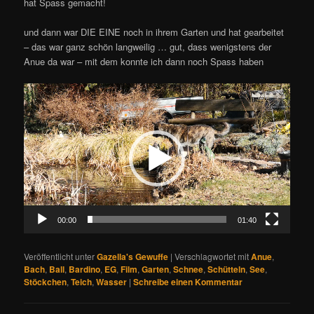
hat Spass gemacht!
und dann war DIE EINE noch in ihrem Garten und hat gearbeitet
– das war ganz schön langweilig … gut, dass wenigstens der
Anue da war – mit dem konnte ich dann noch Spass haben
Video-
Player
00:00
01:40
Veröffentlicht unter
Gazella's Gewuffe
|
Verschlagwortet mit
Anue
,
Bach
,
Ball
,
Bardino
,
EG
,
Film
,
Garten
,
Schnee
,
Schütteln
,
See
,
Stöckchen
,
Teich
,
Wasser
|
Schreibe einen Kommentar