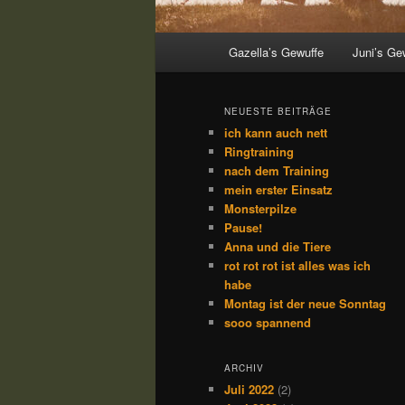
Hauptmenü
Gazella’s Gewuffe
Juni’s Ge
NEUESTE BEITRÄGE
ich kann auch nett
Ringtraining
nach dem Training
mein erster Einsatz
Monsterpilze
Pause!
Anna und die Tiere
rot rot rot ist alles was ich
habe
Montag ist der neue Sonntag
sooo spannend
ARCHIV
Juli 2022
(2)