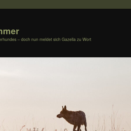
mmer
rhundes – doch nun meldet sich Gazella zu Wort