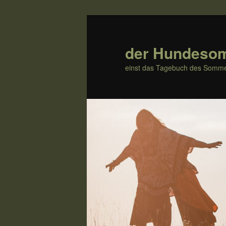
Zum
Zum
Inhalt
sekundären
wechseln
Inhalt
der Hundeso
wechseln
einst das Tagebuch des Somme