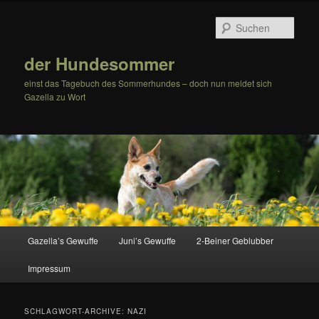
Zum
Zum
Inhalt
sekundären
Such
wechseln
Inhalt
wechseln
der Hundesommer
einst das Tagebuch des Sommerhundes – doch nun meldet sich
Gazella zu Wort
Hauptmenü
Gazella’s Gewuffe
Juni’s Gewuffe
2-Beiner Geblubber
Impressum
SCHLAGWORT-ARCHIVE:
NAZI