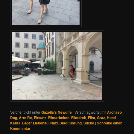
Veröffentlicht unter
Gazella's Gewuffe
|
Verschlagwortet mit
Archaeo
Dog
,
Arte Re
,
Einsatz
,
Filmarbeiten
,
Filmdreh
,
Flint
,
Graz
,
Hotel
,
Keller
,
Lager Liebenau
,
Nazi
,
Stadtführung
,
Suche
|
Schreibe einen
Kommentar