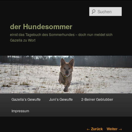
Zum
Inhalt
Such
wechseln
der Hundesommer
einst das Tagebuch des Sommerhundes – doch nun meldet sich
Gazella zu Wort
Hauptmenü
Gazella’s Gewuffe
Juni’s Gewuffe
2-Beiner Geblubber
Impressum
Beitrags-
←
Zurück
Weiter
→