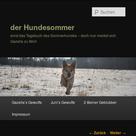
Zum
Inhalt
Such
wechseln
der Hundesommer
einst das Tagebuch des Sommerhundes – doch nun meldet sich
Gazella zu Wort
Hauptmenü
Gazella’s Gewuffe
Juni’s Gewuffe
2-Beiner Geblubber
Impressum
Beitrags-
←
Zurück
Weiter
→