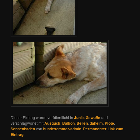
Dieser Eintrag wurde veröffentlicht in
Juni's Gewuffe
und
verschlagwortet mit
Ausguck
,
Balkon
,
Bellen
,
daheim
,
Pfote
,
Sonnenbaden
von
hundesommer-admin
.
Permanenter Link zum
Eintrag
.