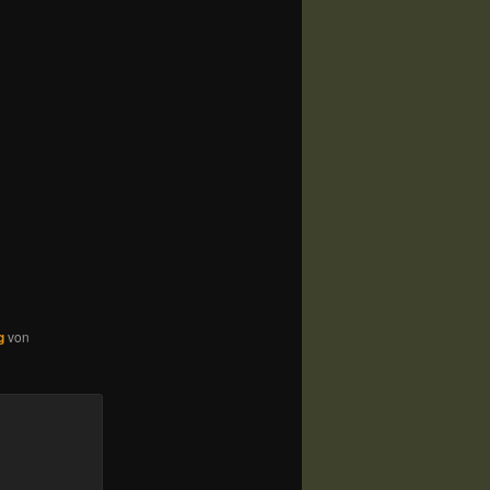
g
von