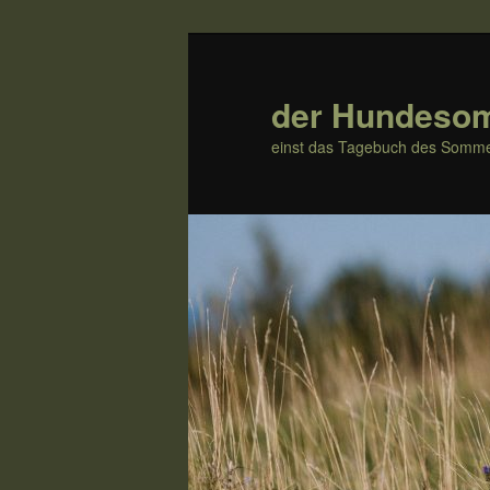
Zum
Inhalt
wechseln
der Hundeso
einst das Tagebuch des Somme