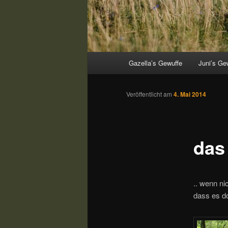
Hauptmenü
Gazella’s Gewuffe
Juni’s Ge
Veröffentlicht am
4. Mai 2014
das
.. wenn n
dass es d