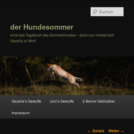
Zum
Inhalt
Such
wechseln
der Hundesommer
einst das Tagebuch des Sommerhundes – doch nun meldet sich
Gazella zu Wort
Hauptmenü
Gazella’s Gewuffe
Juni’s Gewuffe
2-Beiner Geblubber
Impressum
Beitrags-
←
Zurück
Weiter
→