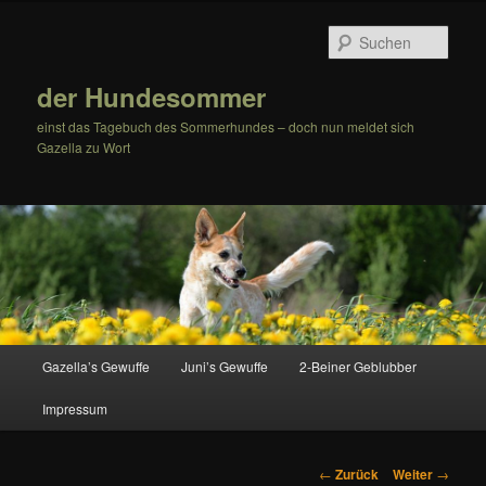
Zum
Inhalt
Such
wechseln
der Hundesommer
einst das Tagebuch des Sommerhundes – doch nun meldet sich
Gazella zu Wort
Hauptmenü
Gazella’s Gewuffe
Juni’s Gewuffe
2-Beiner Geblubber
Impressum
Beitrags-
←
Zurück
Weiter
→