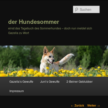
Zum
Inhalt
Such
wechseln
der Hundesommer
einst das Tagebuch des Sommerhundes – doch nun meldet sich
Gazella zu Wort
Hauptmenü
Gazella’s Gewuffe
Juni’s Gewuffe
2-Beiner Geblubber
Impressum
Beitrags-
←
Zurück
Weiter
→