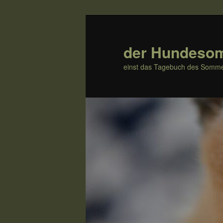
Zum
Inhalt
wechseln
der Hundeso
einst das Tagebuch des Somme