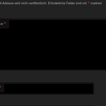
*
l-Adresse wird nicht veröffentlicht.
Erforderliche Felder sind mit
markiert
*
ar
*