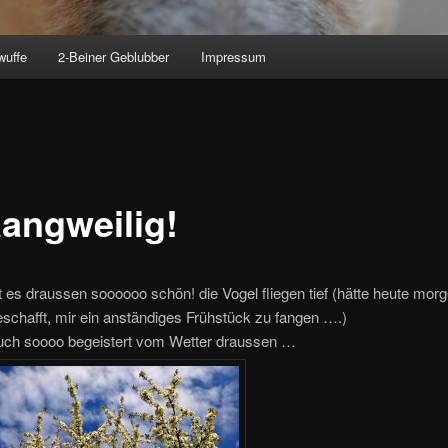
wuffe
2-Beiner Geblubber
Impressum
aangweilig!
st es draussen soooooo schön! die Vogel fliegen tief (hätte heute mor
schafft, mir ein anständiges Frühstück zu fangen ….)
uch soooo begeistert vom Wetter draussen …