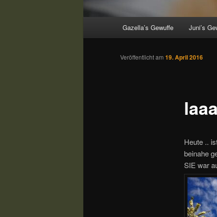
Hauptmenü
Gazella’s Gewuffe
Juni’s Ge
Veröffentlicht am
19. April 2016
laa
Heute .. i
beinahe ge
SIE war a