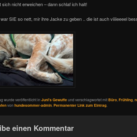
t sich nicht erweichen – dann schlaf ich halt!
war SIE so nett, mir ihre Jacke zu geben .. die ist auch viiiieeeel bess
ag wurde veröffentlicht in
Juni's Gewuffe
und verschlagwortet mit
Büro
,
Frühling
,
n
afen
von
hundesommer-admin
.
Permanenter Link zum Eintrag
.
ibe einen Kommentar