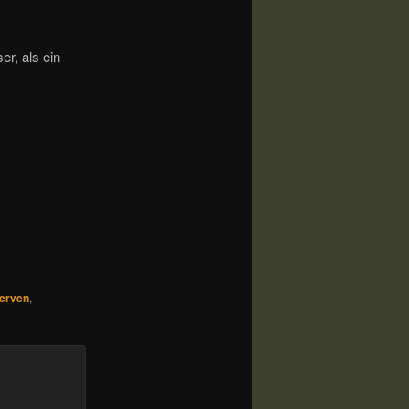
er, als ein
erven
,