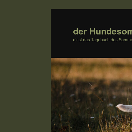
Zum
Inhalt
wechseln
der Hundeso
einst das Tagebuch des Somme