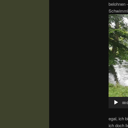
belohnen 
Schwimmkü
Video-
Player
00:
egal, ich 
ich doch 