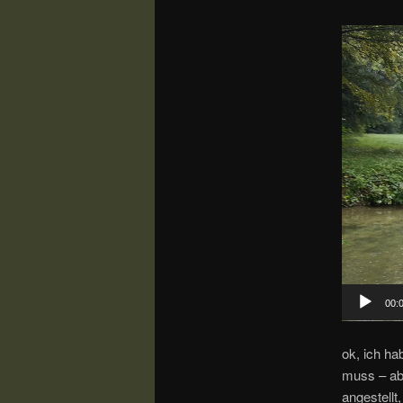
Video-
Player
00:
ok, ich ha
muss – ab
angestellt