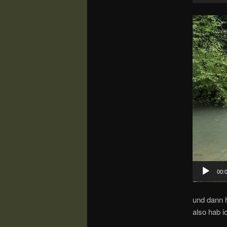
Video-
Player
00:
und dann 
also hab 