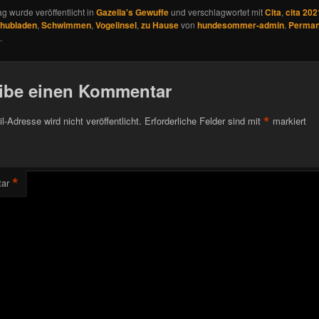
ag wurde veröffentlicht in
Gazella's Gewuffe
und verschlagwortet mit
Cita
,
cita 202
hubladen
,
Schwimmen
,
Vogelinsel
,
zu Hause
von
hundesommer-admin
.
Perman
.
ibe einen Kommentar
*
l-Adresse wird nicht veröffentlicht.
Erforderliche Felder sind mit
markiert
*
ar