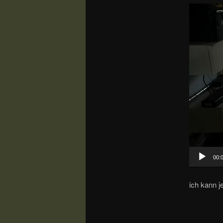
Video-
Player
00:
ich kann 