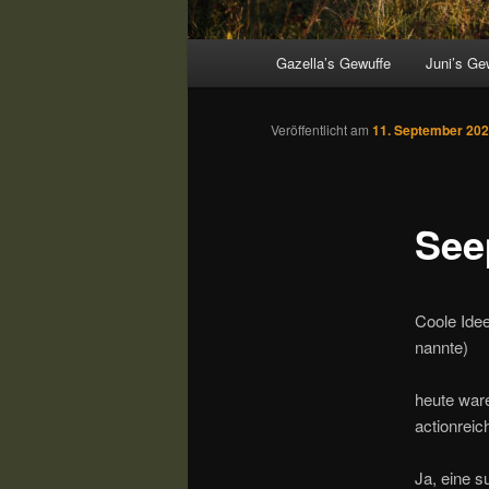
Hauptmenü
Gazella’s Gewuffe
Juni’s Ge
Veröffentlicht am
11. September 20
See
Coole Ide
nannte)
heute ware
actionreic
Ja, eine s