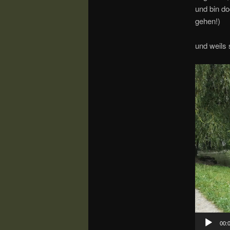
und bin d
gehen!)
und weils 
Video-
Player
00: