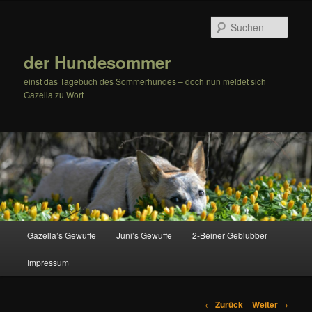
Zum
Inhalt
Such
wechseln
der Hundesommer
einst das Tagebuch des Sommerhundes – doch nun meldet sich
Gazella zu Wort
Hauptmenü
Gazella’s Gewuffe
Juni’s Gewuffe
2-Beiner Geblubber
Impressum
Beitrags-
←
Zurück
Weiter
→