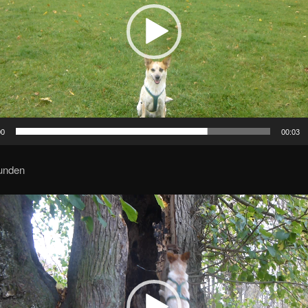
00
00:03
unden