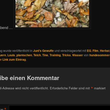
rabend …
ag wurde veröffentlicht in
Juni's Gewuffe
und verschlagwortet mit
EG
,
Film
,
Herbst
uern
,
Louis
,
plantschen
,
Teich
,
Tine
,
Training
,
Tricks
,
Wasser
von
hundesommer
 Link zum Eintrag
.
ibe einen Kommentar
*
l-Adresse wird nicht veröffentlicht.
Erforderliche Felder sind mit
markiert
*
ar