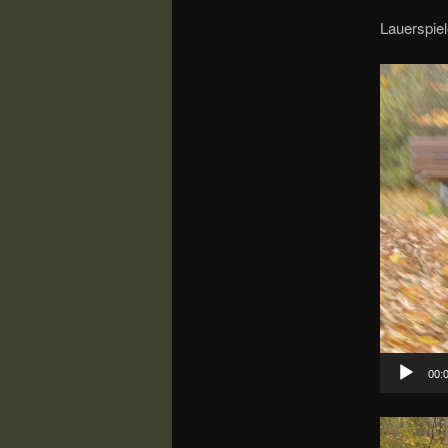
Lauerspie
Video-
Player
00:
Video-