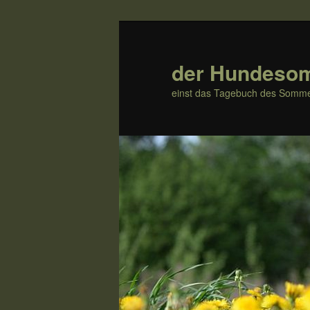
Zum
Inhalt
wechseln
der Hundeso
einst das Tagebuch des Somme