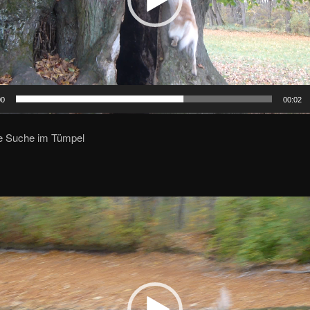
00
00:02
e Suche im Tümpel