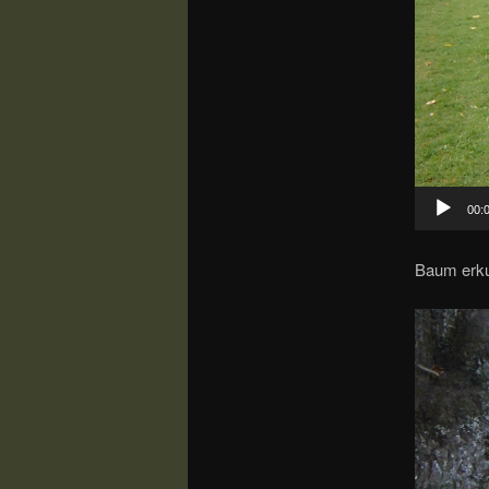
00:
Baum erk
Video-
Player