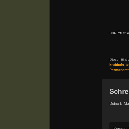
und Feie
Dieser Eintr
krabbeln
,
la
Permanenter
Schre
Deine E-Mai
Komment