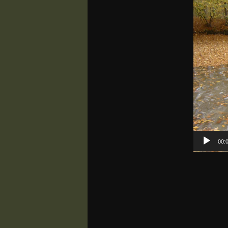
Player
00: