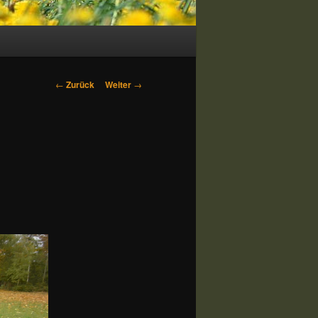
Beitrags-
←
Zurück
Weiter
→
Navigation