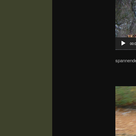
00:
spannend
Video-
Player