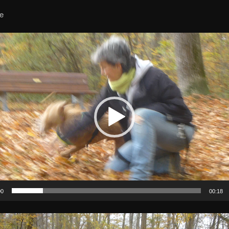
le
00
00:18