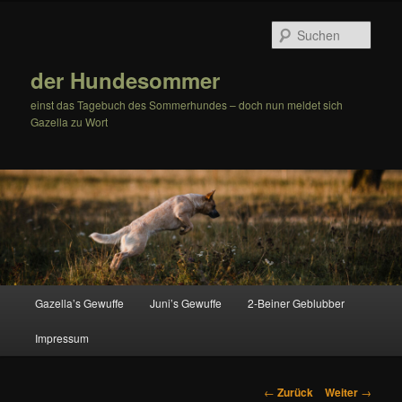
Zum
Inhalt
Such
wechseln
der Hundesommer
einst das Tagebuch des Sommerhundes – doch nun meldet sich
Gazella zu Wort
Hauptmenü
Gazella’s Gewuffe
Juni’s Gewuffe
2-Beiner Geblubber
Impressum
Beitrags-
←
Zurück
Weiter
→