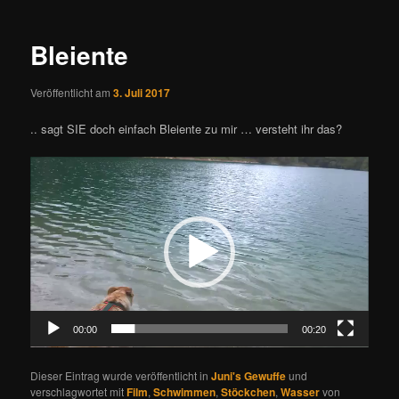
Navigation
Bleiente
Veröffentlicht am
3. Juli 2017
.. sagt SIE doch einfach Bleiente zu mir … versteht ihr das?
Video-
Player
00:00
00:20
Dieser Eintrag wurde veröffentlicht in
Juni's Gewuffe
und
verschlagwortet mit
Film
,
Schwimmen
,
Stöckchen
,
Wasser
von