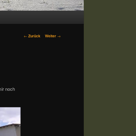
Beitrags-
←
Zurück
Weiter
→
Navigation
mir noch