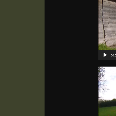
00:
Video-
Player