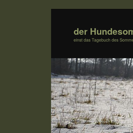
Zum
Inhalt
wechseln
der Hundeso
einst das Tagebuch des Somme