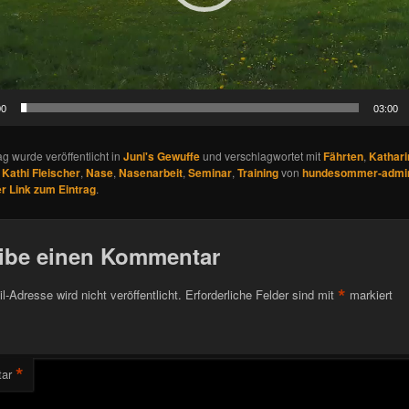
00
03:00
ag wurde veröffentlicht in
Juni's Gewuffe
und verschlagwortet mit
Fährten
,
Kathari
,
Kathi Fleischer
,
Nase
,
Nasenarbeit
,
Seminar
,
Training
von
hundesommer-admi
 Link zum Eintrag
.
ibe einen Kommentar
*
l-Adresse wird nicht veröffentlicht.
Erforderliche Felder sind mit
markiert
*
ar