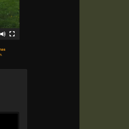
nas
n
.