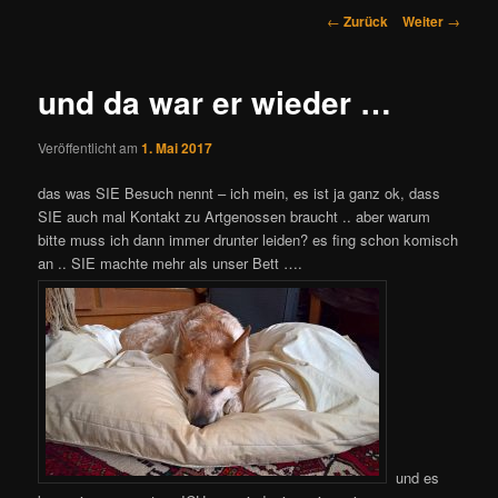
Beitrags-
←
Zurück
Weiter
→
Navigation
und da war er wieder …
Veröffentlicht am
1. Mai 2017
das was SIE Besuch nennt – ich mein, es ist ja ganz ok, dass
SIE auch mal Kontakt zu Artgenossen braucht .. aber warum
bitte muss ich dann immer drunter leiden? es fing schon komisch
an .. SIE machte mehr als unser Bett ….
und es