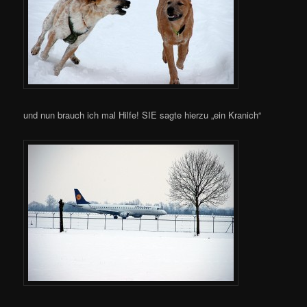
und nun brauch ich mal Hilfe! SIE sagte hierzu „ein Kranich“