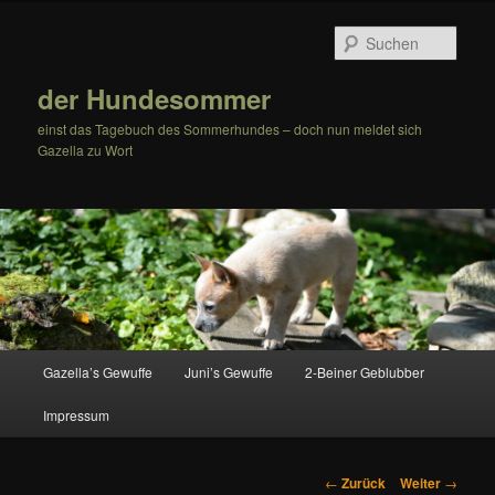
Zum
Inhalt
Such
wechseln
der Hundesommer
einst das Tagebuch des Sommerhundes – doch nun meldet sich
Gazella zu Wort
Hauptmenü
Gazella’s Gewuffe
Juni’s Gewuffe
2-Beiner Geblubber
Impressum
Beitrags-
←
Zurück
Weiter
→