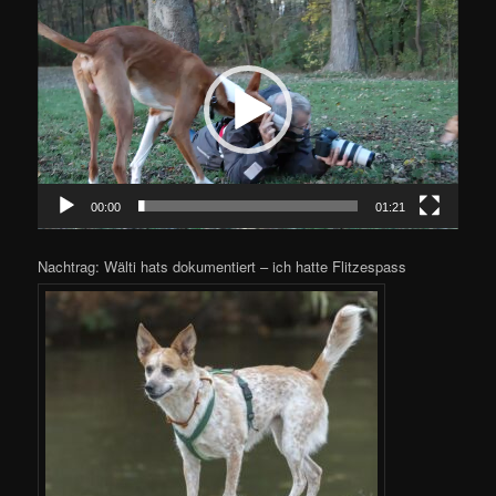
Video-
Player
00:00
01:21
Nachtrag: Wälti hats dokumentiert – ich hatte Flitzespass