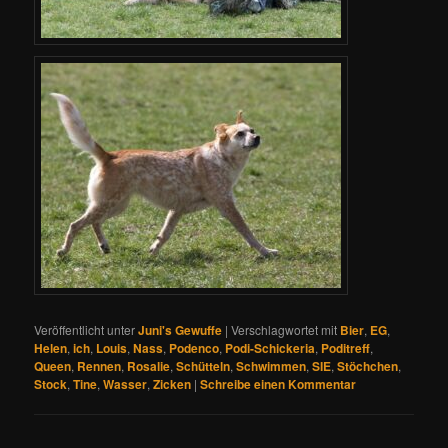
Veröffentlicht unter
Juni's Gewuffe
|
Verschlagwortet mit
Bier
,
EG
,
Helen
,
ich
,
Louis
,
Nass
,
Podenco
,
Podi-Schickeria
,
Poditreff
,
Queen
,
Rennen
,
Rosalie
,
Schütteln
,
Schwimmen
,
SIE
,
Stöchchen
,
Stock
,
Tine
,
Wasser
,
Zicken
|
Schreibe einen Kommentar