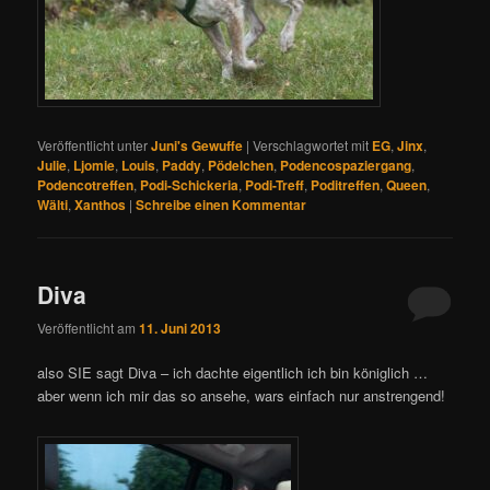
Veröffentlicht unter
Juni's Gewuffe
|
Verschlagwortet mit
EG
,
Jinx
,
Julie
,
Ljomie
,
Louis
,
Paddy
,
Pödelchen
,
Podencospaziergang
,
Podencotreffen
,
Podi-Schickeria
,
Podi-Treff
,
Poditreffen
,
Queen
,
Wälti
,
Xanthos
|
Schreibe einen Kommentar
Diva
Veröffentlicht am
11. Juni 2013
also SIE sagt Diva – ich dachte eigentlich ich bin königlich …
aber wenn ich mir das so ansehe, wars einfach nur anstrengend!