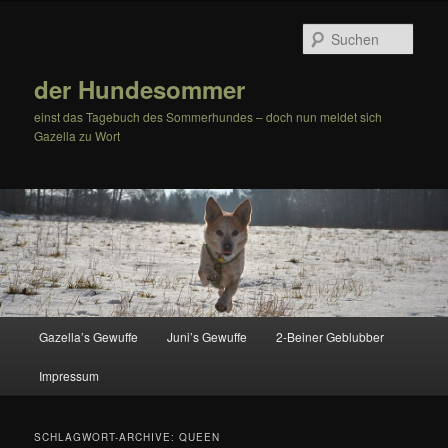
Zum
Zum
Inhalt
sekundären
Such
wechseln
Inhalt
wechseln
der Hundesommer
einst das Tagebuch des Sommerhundes – doch nun meldet sich
Gazella zu Wort
Hauptmenü
Gazella’s Gewuffe
Juni’s Gewuffe
2-Beiner Geblubber
Impressum
SCHLAGWORT-ARCHIVE:
QUEEN