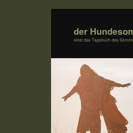
Zum
Inhalt
wechseln
der Hundeso
einst das Tagebuch des Somme