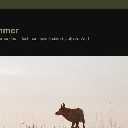
mmer
rhundes – doch nun meldet sich Gazella zu Wort