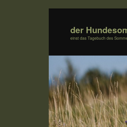
Zum
Inhalt
wechseln
der Hundeso
einst das Tagebuch des Somme