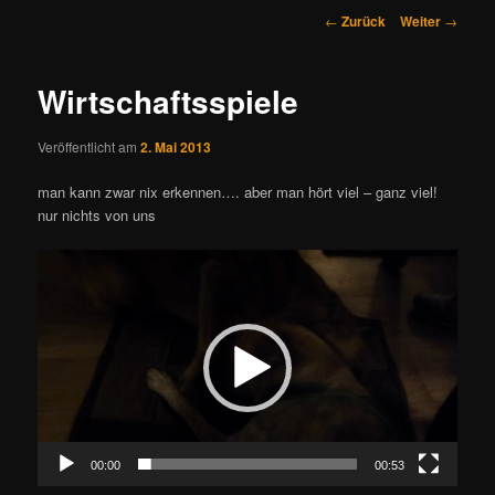
Beitrags-
←
Zurück
Weiter
→
Navigation
Wirtschaftsspiele
Veröffentlicht am
2. Mai 2013
man kann zwar nix erkennen…. aber man hört viel – ganz viel!
nur nichts von uns
Video-
Player
00:00
00:53