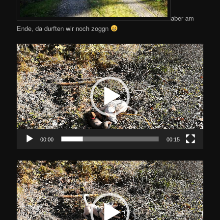
aber am
Ende, da durften wir noch zoggn
Video-
Player
00:00
00:15
Video-
Player