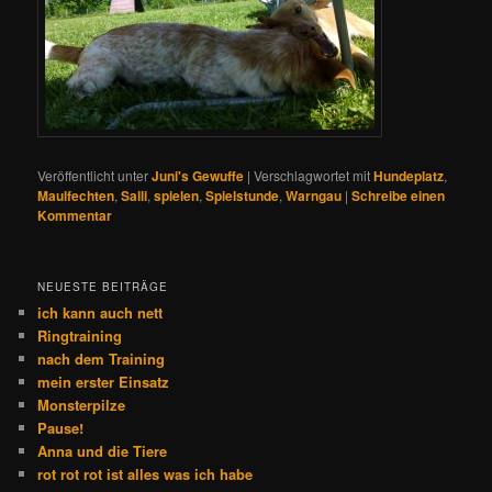
Veröffentlicht unter
Juni's Gewuffe
|
Verschlagwortet mit
Hundeplatz
,
Maulfechten
,
Salli
,
spielen
,
Spielstunde
,
Warngau
|
Schreibe einen
Kommentar
NEUESTE BEITRÄGE
ich kann auch nett
Ringtraining
nach dem Training
mein erster Einsatz
Monsterpilze
Pause!
Anna und die Tiere
rot rot rot ist alles was ich habe