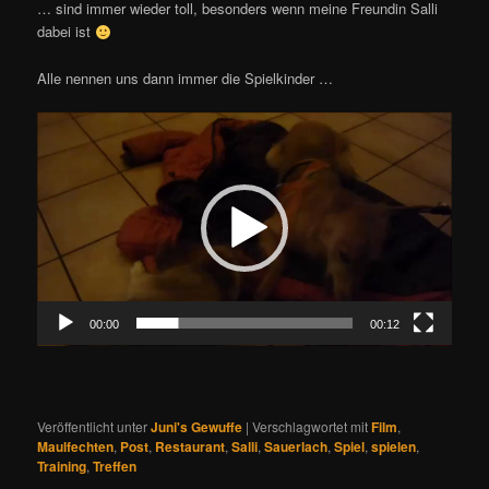
… sind immer wieder toll, besonders wenn meine Freundin Salli
dabei ist
Alle nennen uns dann immer die Spielkinder …
Video-
Player
00:00
00:12
Veröffentlicht unter
Juni's Gewuffe
|
Verschlagwortet mit
Film
,
Maulfechten
,
Post
,
Restaurant
,
Salli
,
Sauerlach
,
Spiel
,
spielen
,
Training
,
Treffen