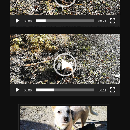
00:00
00:21
Video-
Player
00:00
00:11