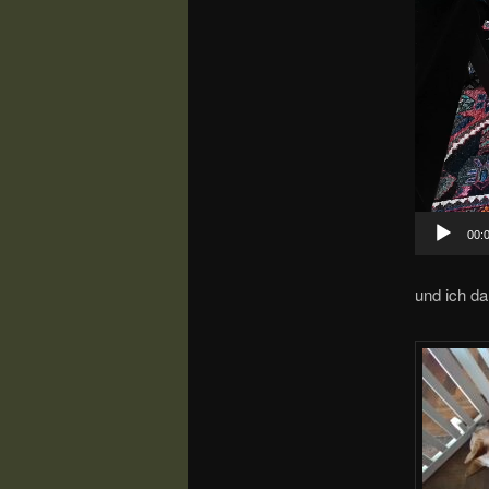
00:
und ich d