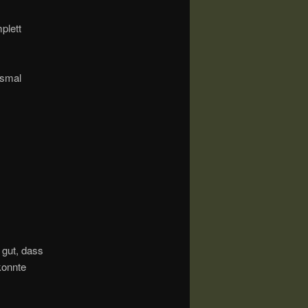
plett
esmal
gut, dass
konnte