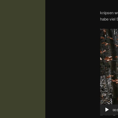
knipsen w
habe viel 
Video-
Player
00: