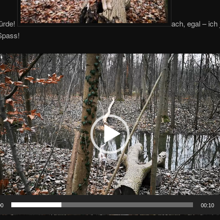
ürde!
ach, egal – ich 
Spass!
00
00:10