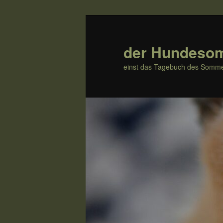
Zum
Inhalt
wechseln
der Hundeso
einst das Tagebuch des Somme