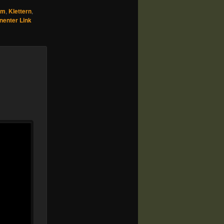
lm
,
Klettern
,
enter Link