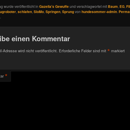
ag wurde veröffentlicht in
Gazella's Gewuffe
und verschlagwortet mit
Baum
,
EG
,
Fi
ugroboter
,
schlafen
,
SloMo
,
Springen
,
Sprung
von
hundesommer-admin
.
Perman
.
ibe einen Kommentar
*
l-Adresse wird nicht veröffentlicht.
Erforderliche Felder sind mit
markiert
*
ar