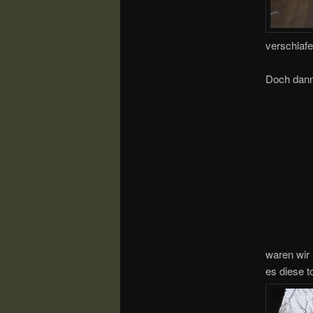
verschlaf
Doch dann
waren wir
es diese t