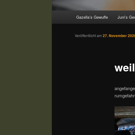
Hauptmenü
Gazella’s Gewuffe
Juni’s Ge
Veröffentlicht am
27. November 202
wei
angefange
rumgefahr
Video-
Player