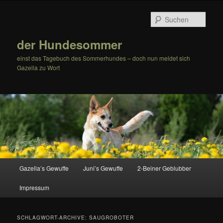
Zum
Zum
Inhalt
sekundären
Such
wechseln
Inhalt
wechseln
der Hundesommer
einst das Tagebuch des Sommerhundes – doch nun meldet sich
Gazella zu Wort
Hauptmenü
Gazella’s Gewuffe
Juni’s Gewuffe
2-Beiner Geblubber
Impressum
SCHLAGWORT-ARCHIVE:
SAUGROBOTER