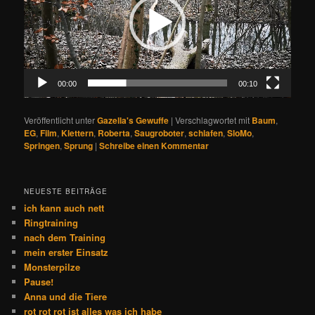
00:00
00:10
Veröffentlicht unter
Gazella's Gewuffe
|
Verschlagwortet mit
Baum
,
EG
,
Film
,
Klettern
,
Roberta
,
Saugroboter
,
schlafen
,
SloMo
,
Springen
,
Sprung
|
Schreibe einen Kommentar
NEUESTE BEITRÄGE
ich kann auch nett
Ringtraining
nach dem Training
mein erster Einsatz
Monsterpilze
Pause!
Anna und die Tiere
rot rot rot ist alles was ich habe