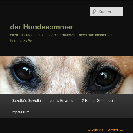
Zum
Inhalt
Such
wechseln
der Hundesommer
einst das Tagebuch des Sommerhundes – doch nun meldet sich
Gazella zu Wort
Hauptmenü
Gazella’s Gewuffe
Juni’s Gewuffe
2-Beiner Geblubber
Impressum
Beitrags-
←
Zurück
Weiter
→