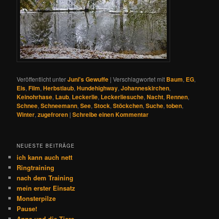
Veröffentlicht unter
Juni's Gewuffe
|
Verschlagwortet mit
Baum
,
EG
,
Eis
,
Film
,
Herbstlaub
,
Hundehighway
,
Johanneskirchen
,
Keinohrhase
,
Laub
,
Leckerlie
,
Leckerliesuche
,
Nacht
,
Rennen
,
Schnee
,
Schneemann
,
See
,
Stock
,
Stöckchen
,
Suche
,
toben
,
Winter
,
zugefroren
|
Schreibe einen Kommentar
NEUESTE BEITRÄGE
ich kann auch nett
Ringtraining
nach dem Training
mein erster Einsatz
Monsterpilze
Pause!
Anna und die Tiere