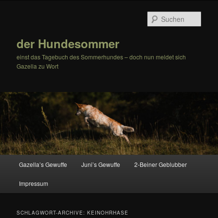
Zum
Zum
Inhalt
sekundären
Such
wechseln
Inhalt
wechseln
der Hundesommer
einst das Tagebuch des Sommerhundes – doch nun meldet sich
Gazella zu Wort
Hauptmenü
Gazella’s Gewuffe
Juni’s Gewuffe
2-Beiner Geblubber
Impressum
SCHLAGWORT-ARCHIVE:
KEINOHRHASE