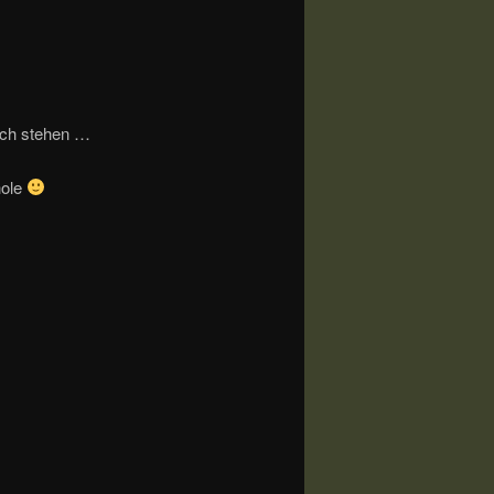
ich stehen …
hole