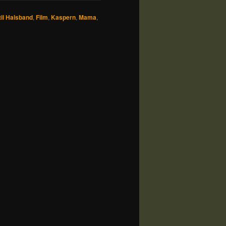
il Halsband
,
Film
,
Kaspern
,
Mama
,