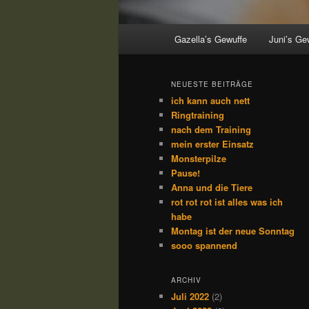
Hauptmenü
Gazella’s Gewuffe
Juni’s Ge
NEUESTE BEITRÄGE
ich kann auch nett
Ringtraining
nach dem Training
mein erster Einsatz
Monsterpilze
Pause!
Anna und die Tiere
rot rot rot ist alles was ich
habe
Montag ist der neue Sonntag
sooo spannend
ARCHIV
Juli 2022
(2)