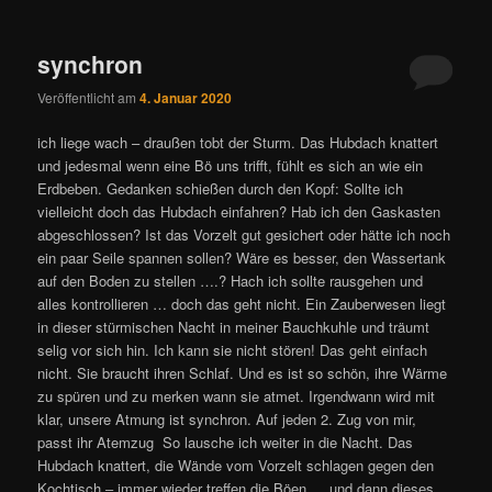
synchron
Veröffentlicht am
4. Januar 2020
ich liege wach – draußen tobt der Sturm. Das Hubdach knattert
und jedesmal wenn eine Bö uns trifft, fühlt es sich an wie ein
Erdbeben. Gedanken schießen durch den Kopf: Sollte ich
vielleicht doch das Hubdach einfahren? Hab ich den Gaskasten
abgeschlossen? Ist das Vorzelt gut gesichert oder hätte ich noch
ein paar Seile spannen sollen? Wäre es besser, den Wassertank
auf den Boden zu stellen ….? Hach ich sollte rausgehen und
alles kontrollieren … doch das geht nicht. Ein Za
uberwesen liegt
in dieser stürmischen Nacht in meiner Bauchkuhle und träumt
selig vor sich hin. Ich kann sie nicht stören! Das geht einfach
nicht. Sie braucht ihren Schlaf. Und es ist so schön, ihre Wärme
zu spüren und zu merken wann sie atmet. Irgendwann wird mit
klar, unsere Atmung ist synchron. Auf jeden 2. Zug von mir,
passt ihr Atemzug
So lausche ich weiter in die Nacht. Das
Hubdach knattert, die Wände vom Vorzelt schlagen gegen den
Kochtisch – immer wieder treffen die Böen … und dann dieses