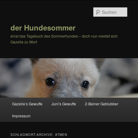
Zum
Zum
Inhalt
sekundären
Such
wechseln
Inhalt
wechseln
der Hundesommer
einst das Tagebuch des Sommerhundes – doch nun meldet sich
Gazella zu Wort
Hauptmenü
Gazella’s Gewuffe
Juni’s Gewuffe
2-Beiner Geblubber
Impressum
SCHLAGWORT-ARCHIVE:
ATMEN