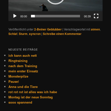
00:00
00:39
Veröffentlicht unter
2-Beiner Geblubber
|
Verschlagwortet mit
atmen
,
Schlaf
,
Sturm
,
syncron
|
Schreibe einen Kommentar
NEUESTE BEITRÄGE
ich kann auch nett
Ringtraining
nach dem Training
mein erster Einsatz
Monsterpilze
Pause!
Anna und die Tiere
rot rot rot ist alles was ich habe
Montag ist der neue Sonntag
sooo spannend