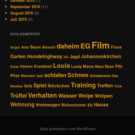
Oktober 2010
(1)
September 2010
(11)
August 2010
(6)
Juli 2010
(5)
SCHLAGWÖRTER
Film
EG
daheim
Baum
Fiona
Auto
Besuch
Angst
Hundehighway
Garten
Johanneskirchen
Jagd
ich
Louis
Pilz
Krankheit
Mama
Nase
Klettern
Lustig
Maus
Katze
Schnee
schlafen
Pilze
Rennen
Schwimmen
See
Salli
Training
Spiel
Treffen
Stöckchen
Sofa
Seminar
Trick
Verhalten
Trüffel
Wasser
Welpe
Welpen
Wohnung
zu Hause
Wohnwagen
Wohnzimmer
Stolz präsentiert von WordPress