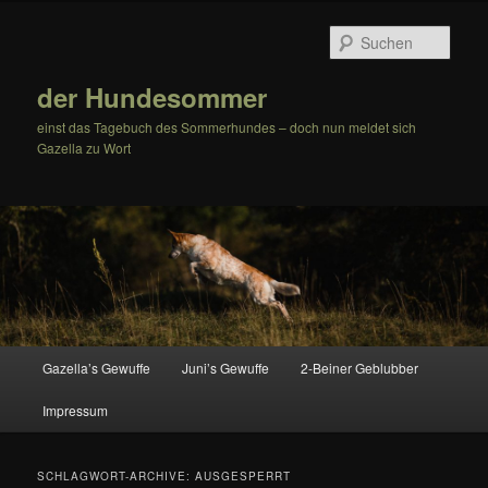
Zum
Zum
Inhalt
sekundären
Such
wechseln
Inhalt
wechseln
der Hundesommer
einst das Tagebuch des Sommerhundes – doch nun meldet sich
Gazella zu Wort
Hauptmenü
Gazella’s Gewuffe
Juni’s Gewuffe
2-Beiner Geblubber
Impressum
SCHLAGWORT-ARCHIVE:
AUSGESPERRT