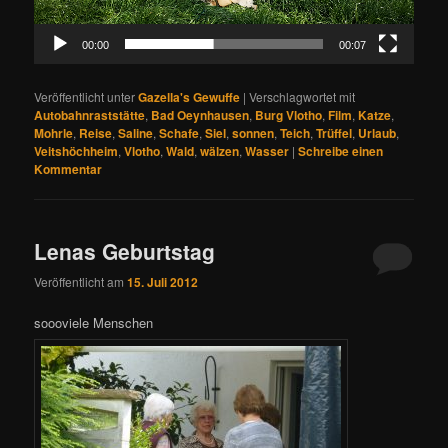
00:00
00:07
Veröffentlicht unter
Gazella's Gewuffe
|
Verschlagwortet mit
Autobahnraststätte
,
Bad Oeynhausen
,
Burg Vlotho
,
Film
,
Katze
,
Mohrle
,
Reise
,
Saline
,
Schafe
,
Siel
,
sonnen
,
Teich
,
Trüffel
,
Urlaub
,
Veitshöchheim
,
Vlotho
,
Wald
,
wälzen
,
Wasser
|
Schreibe einen
Kommentar
Lenas Geburtstag
Veröffentlicht am
15. Juli 2012
soooviele Menschen