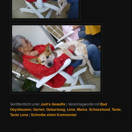
Veröffentlicht unter
Juni's Gewuffe
|
Verschlagwortet mit
Bad
Oeynhausen
,
Garten
,
Geburtstag
,
Lena
,
Mama
,
Schosshund
,
Tante
,
Tante Lena
|
Schreibe einen Kommentar