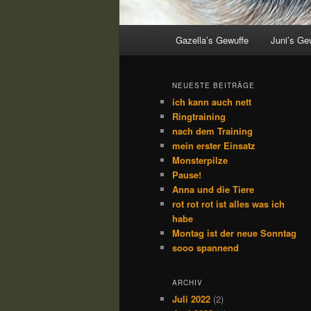
Hauptmenü
Gazella’s Gewuffe
Juni’s Ge
NEUESTE BEITRÄGE
ich kann auch nett
Ringtraining
nach dem Training
mein erster Einsatz
Monsterpilze
Pause!
Anna und die Tiere
rot rot rot ist alles was ich
habe
Montag ist der neue Sonntag
sooo spannend
ARCHIV
Juli 2022
(2)