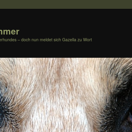
mmer
rhundes – doch nun meldet sich Gazella zu Wort