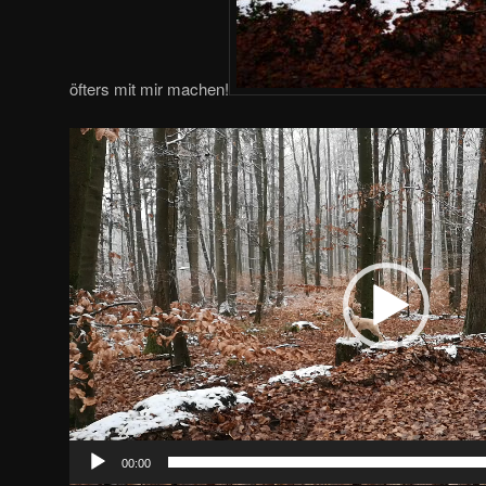
öfters mit mir machen!
Video-
Player
00:00