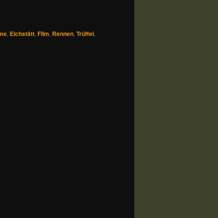
me
,
Eichstätt
,
Film
,
Rennen
,
Trüffel
,