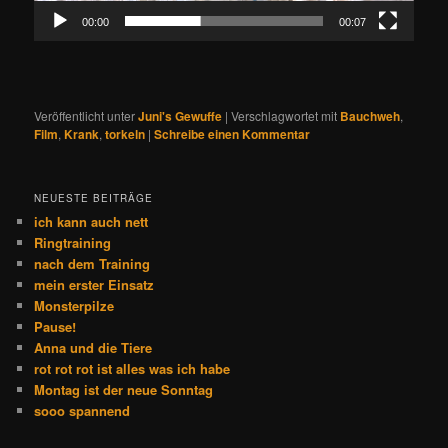
00:00
00:07
Veröffentlicht unter
Juni's Gewuffe
|
Verschlagwortet mit
Bauchweh
,
Film
,
Krank
,
torkeln
|
Schreibe einen Kommentar
NEUESTE BEITRÄGE
ich kann auch nett
Ringtraining
nach dem Training
mein erster Einsatz
Monsterpilze
Pause!
Anna und die Tiere
rot rot rot ist alles was ich habe
Montag ist der neue Sonntag
sooo spannend