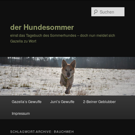
Zum
Zum
Inhalt
sekundären
Such
wechseln
Inhalt
wechseln
der Hundesommer
einst das Tagebuch des Sommerhundes – doch nun meldet sich
Gazella zu Wort
Hauptmenü
Gazella’s Gewuffe
Juni’s Gewuffe
2-Beiner Geblubber
Impressum
SCHLAGWORT-ARCHIVE:
BAUCHWEH