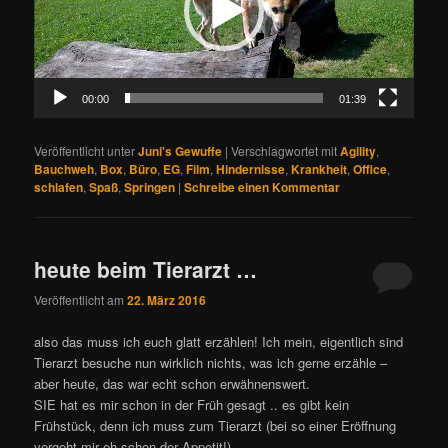
00:00
01:39
Veröffentlicht unter
Juni's Gewuffe
|
Verschlagwortet mit
Agility
,
Bauchweh
,
Box
,
Büro
,
EG
,
Film
,
Hindernisse
,
Krankheit
,
Office
,
schlafen
,
Spaß
,
Springen
|
Schreibe einen Kommentar
heute beim Tierarzt …
Veröffentlicht am
22. März 2016
also das muss ich euch glatt erzählen! Ich mein, eigentlich sind
Tierarzt besuche nun wirklich nichts, was ich gerne erzähle –
aber heute, das war echt schon erwähnenswert.
SIE hat es mir schon in der Früh gesagt .. es gibt kein
Frühstück, denn ich muss zum Tierarzt (bei so einer Eröffnung
vergeht mir eh schon der Appetit!)