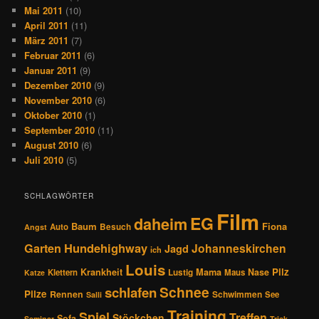
Mai 2011
(10)
April 2011
(11)
März 2011
(7)
Februar 2011
(6)
Januar 2011
(9)
Dezember 2010
(9)
November 2010
(6)
Oktober 2010
(1)
September 2010
(11)
August 2010
(6)
Juli 2010
(5)
SCHLAGWÖRTER
Film
EG
daheim
Baum
Fiona
Auto
Besuch
Angst
Hundehighway
Garten
Johanneskirchen
Jagd
ich
Louis
Pilz
Krankheit
Mama
Nase
Klettern
Lustig
Maus
Katze
Schnee
schlafen
Pilze
Rennen
Schwimmen
See
Salli
Training
Spiel
Treffen
Stöckchen
Sofa
Seminar
Trick