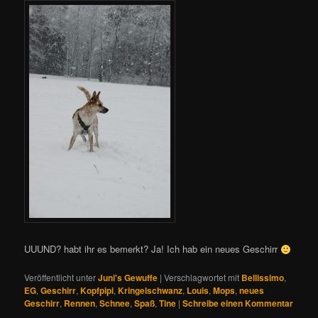
UUUND? habt ihr es bemerkt? Ja! Ich hab ein neues Geschirr
Veröffentlicht unter
Juni's Gewuffe
|
Verschlagwortet mit
Bellissimo
,
EG
,
Geschirr
,
Kopfpipi
,
Kringelschwanz
,
Louis
,
Mops
,
neues
Geschirr
,
Rennen
,
Schnee
,
Spaß
,
Tine
|
Schreibe einen Kommentar