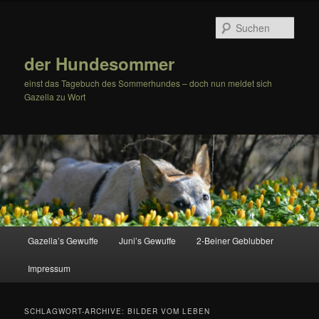
Zum
Zum
Inhalt
sekundären
Such
wechseln
Inhalt
wechseln
der Hundesommer
einst das Tagebuch des Sommerhundes – doch nun meldet sich
Gazella zu Wort
Hauptmenü
Gazella’s Gewuffe
Juni’s Gewuffe
2-Beiner Geblubber
Impressum
SCHLAGWORT-ARCHIVE:
BILDER VOM LEBEN