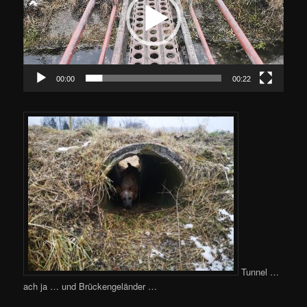
00:00
00:22
Tunnel …
ach ja … und Brückengeländer …