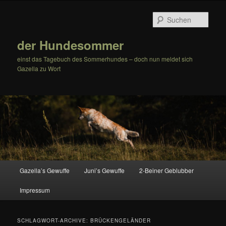
Zum
Zum
Inhalt
sekundären
Such
wechseln
Inhalt
wechseln
der Hundesommer
einst das Tagebuch des Sommerhundes – doch nun meldet sich
Gazella zu Wort
Hauptmenü
Gazella’s Gewuffe
Juni’s Gewuffe
2-Beiner Geblubber
Impressum
SCHLAGWORT-ARCHIVE:
BRÜCKENGELÄNDER