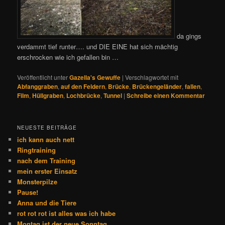
da gings
verdammt tief runter…. und DIE EINE hat sich mächtig
erschrocken wie ich gefallen bin …
Veröffentlicht unter
Gazella's Gewuffe
|
Verschlagwortet mit
Abfanggraben
,
auf den Feldern
,
Brücke
,
Brückengeländer
,
fallen
,
Film
,
Hüllgraben
,
Lochbrücke
,
Tunnel
|
Schreibe einen Kommentar
NEUESTE BEITRÄGE
ich kann auch nett
Ringtraining
nach dem Training
mein erster Einsatz
Monsterpilze
Pause!
Anna und die Tiere
rot rot rot ist alles was ich habe
Montag ist der neue Sonntag