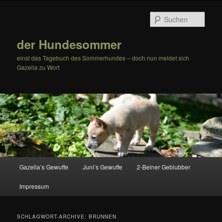
Zum
Zum
Inhalt
sekundären
Such
wechseln
Inhalt
wechseln
der Hundesommer
einst das Tagebuch des Sommerhundes – doch nun meldet sich
Gazella zu Wort
Hauptmenü
Gazella’s Gewuffe
Juni’s Gewuffe
2-Beiner Geblubber
Impressum
SCHLAGWORT-ARCHIVE:
BRUNNEN