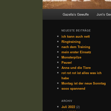
Hauptmenü
Gazella’s Gewuffe
Juni’s Ge
NEUESTE BEITRÄGE
ich kann auch nett
Ringtraining
nach dem Training
mein erster Einsatz
Monsterpilze
Pause!
Anna und die Tiere
rot rot rot ist alles was ich
habe
Montag ist der neue Sonntag
sooo spannend
ARCHIV
Juli 2022
(2)