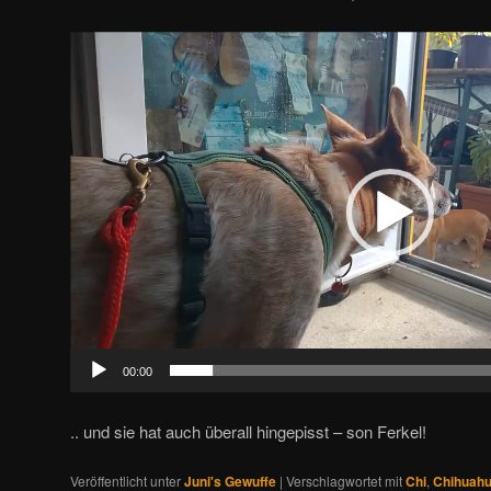
Video-
Player
00:00
.. und sie hat auch überall hingepisst – son Ferkel!
Veröffentlicht unter
Juni's Gewuffe
|
Verschlagwortet mit
Chi
,
Chihuah