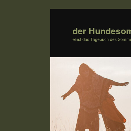
Zum
Zum
Inhalt
sekundären
wechseln
Inhalt
der Hundeso
wechseln
einst das Tagebuch des Somme