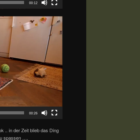
00:12
00:26
 .. in der Zeit blieb das Ding
 zu spassen ….