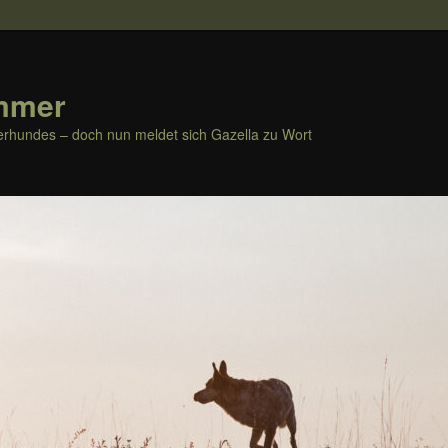
mmer
rhundes – doch nun meldet sich Gazella zu Wort